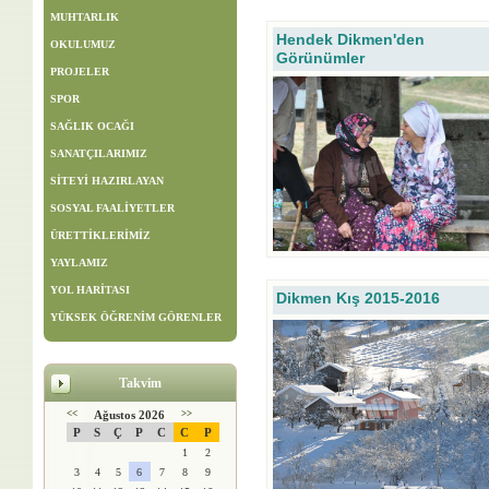
MUHTARLIK
Hendek Dikmen'den
OKULUMUZ
Görünümler
PROJELER
SPOR
SAĞLIK OCAĞI
SANATÇILARIMIZ
SİTEYİ HAZIRLAYAN
SOSYAL FAALİYETLER
ÜRETTİKLERİMİZ
YAYLAMIZ
YOL HARİTASI
Dikmen Kış 2015-2016
YÜKSEK ÖĞRENİM GÖRENLER
Takvim
<<
Ağustos 2026
>>
P
S
Ç
P
C
C
P
1
2
3
4
5
6
7
8
9