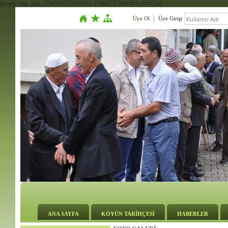
google.com, pub-2396589572820053, DIRECT, f08c47fec0942fa0
Üye Ol
Üye Girişi
ANA SAYFA
KÖYÜN TARİHÇESİ
HABERLER