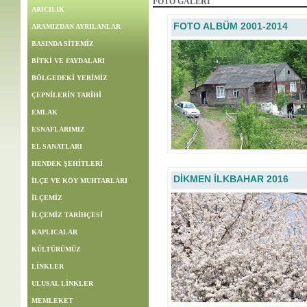
FOTO GALERİ
ARICILIK
FOTO ALBÜM 2001-2014
ARAMIZDAN AYRILANLAR
BASINDA SİTEMİZ
BİTKİ VE FAYDALARI
BÖLGEDEKİ YERİMİZ
ÇEPNİLERİN TARİHİ
EMLAK
ESNAFLARIMIZ
EL SANATLARI
HENDEK ŞEHİTLERİ
DİKMEN İLKBAHAR 2016
İLÇE VE KÖY MUHTARLARI
İLÇEMİZ
İLÇEMİZ TARİHÇESİ
KAPLICALAR
KÜLTÜRÜMÜZ
LİNKLER
ULUSAL LİNKLER
MEMLEKET